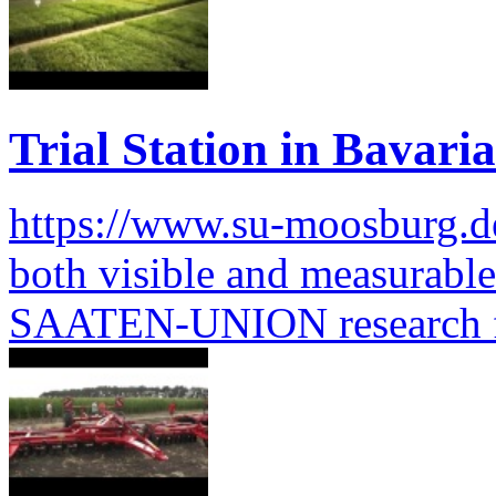
Trial Station in Bavaria
https://www.su-moosburg.d
both visible and measurable 
SAATEN-UNION research 