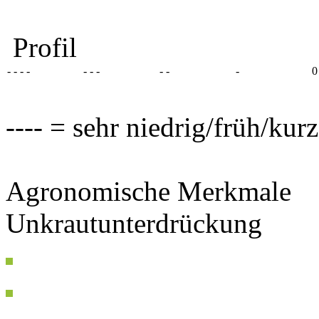
Profil
- - - -
- - -
- -
-
0
---- = sehr niedrig/früh/kur
Agronomische Merkmale
Unkrautunterdrückung