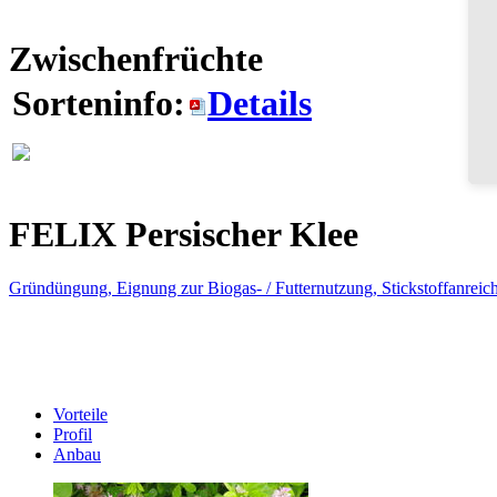
Zwischenfrüchte
Sorteninfo:
Details
FELIX
Persischer Klee
Gründüngung, Eignung zur Biogas- / Futternutzung, Stickstoffanrei
Vorteile
Profil
Anbau