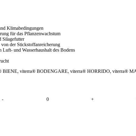
 und Klimabedingungen
xierung für das Pflanzenwachstum
 Silagefutter
von der Stickstoffanreicherung
en Luft- und Wasserhaushalt des Bodens
rucht
rra® BIENE, viterra® BODENGARE, viterra® HORRIDO, viterr
-
0
+