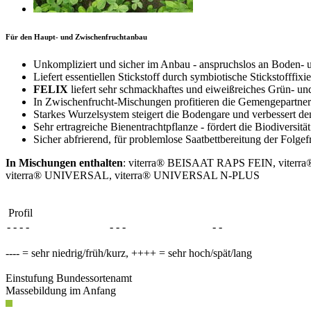
Für den Haupt- und Zwischenfruchtanbau
Unkompliziert und sicher im Anbau - anspruchslos an Boden-
Liefert essentiellen Stickstoff durch symbiotische Stickstofffi
FELIX
liefert sehr schmackhaftes und eiweißreiches Grün- und
In Zwischenfrucht-Mischungen profitieren die Gemengepartner 
Starkes Wurzelsystem steigert die Bodengare und verbessert d
Sehr ertragreiche Bienentrachtpflanze - fördert die Biodiversität
Sicher abfrierend, für problemlose Saatbettbereitung der Folgef
In Mischungen enthalten
: viterra® BEISAAT RAPS FEIN, vite
viterra® UNIVERSAL, viterra® UNIVERSAL N-PLUS
Profil
- - - -
- - -
- -
---- = sehr niedrig/früh/kurz, ++++ = sehr hoch/spät/lang
Einstufung Bundessortenamt
Massebildung im Anfang