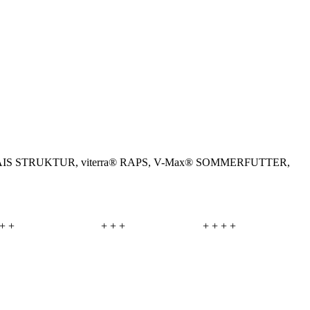
a® MAIS STRUKTUR, viterra® RAPS, V-Max® SOMMERFUTTER,
+ +
+ + +
+ + + +