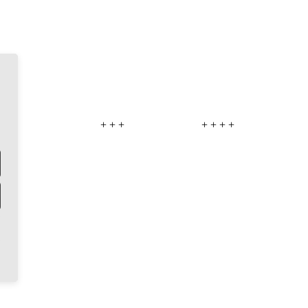
+ +
+ + +
+ + + +