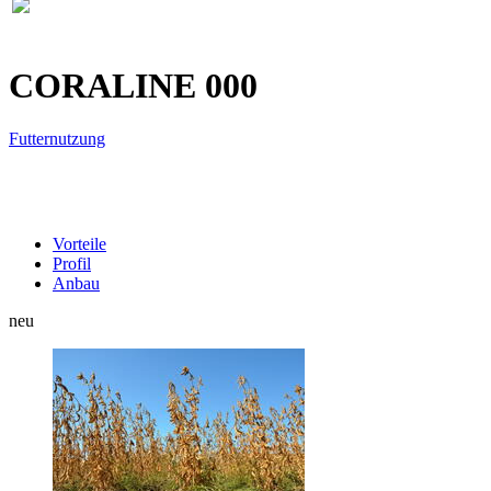
CORALINE
000
Futternutzung
Vorteile
Profil
Anbau
neu