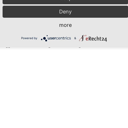
Deny
nderfütterung mit Bodeneffekt
erwicke und Winterfuttererbse sind wertvolle Eiweißkomponenten im 
more
 wirkt sich positiv auf Pflanzenwachstum und Bodenleben aus
, welche aktiv zur Humusbildung und CO2 -Speicherung beiträgt – ide
Powered by
&
 Roggen und über 50 % Leguminosen verfügbar