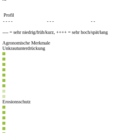
Profil
- - - -
- - -
- -
---- = sehr niedrig/früh/kurz, ++++ = sehr hoch/spät/lang
Agronomische Merkmale
Unkrautunterdrückung
Erosionsschutz