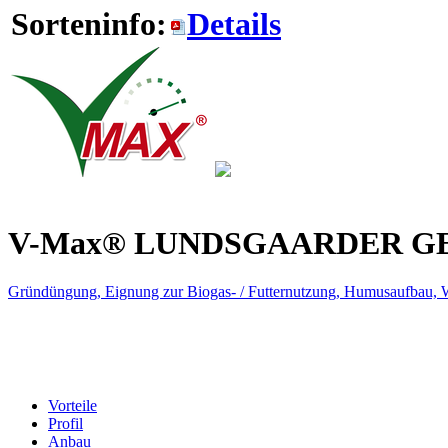
Sorteninfo:
Details
V-Max® LUNDSGAARDER 
Gründüngung, Eignung zur Biogas- / Futternutzung, Humusaufbau, Was
Vorteile
Profil
Anbau