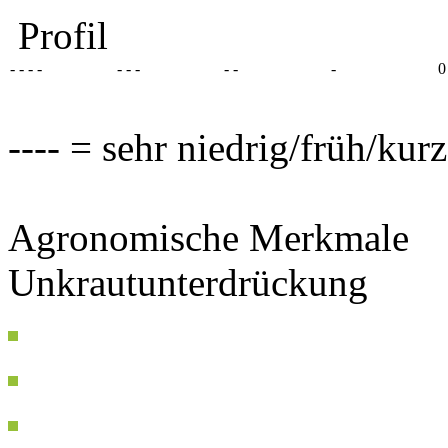
Profil
- - - -
- - -
- -
-
0
---- = sehr niedrig/früh/kur
Agronomische Merkmale
Unkrautunterdrückung