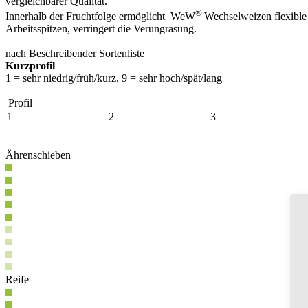
vergleichbarer Qualität.
®
Innerhalb der Fruchtfolge ermöglicht WeW
Wechselweizen flexible
Arbeitsspitzen, verringert die Verungrasung.
nach Beschreibender Sortenliste
Kurzprofil
1 = sehr niedrig/früh/kurz, 9 = sehr hoch/spät/lang
Profil
1
2
3
Ährenschieben
Reife