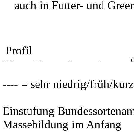
auch in Futter- und Gre
Profil
- - - -
- - -
- -
-
0
---- = sehr niedrig/früh/kur
Einstufung Bundessortenam
Massebildung im Anfang