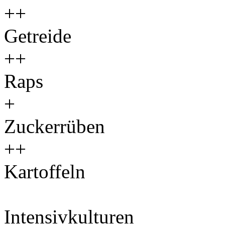
++
Getreide
++
Raps
+
Zuckerrüben
++
Kartoffeln
Intensivkulturen