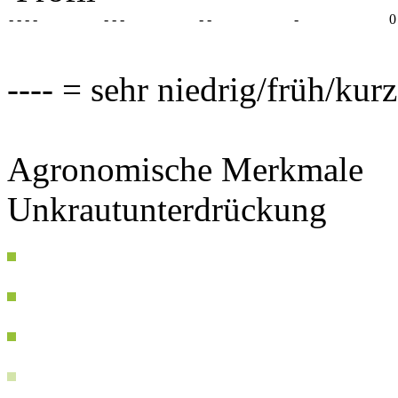
- - - -
- - -
- -
-
0
---- = sehr niedrig/früh/kur
Agronomische Merkmale
Unkrautunterdrückung