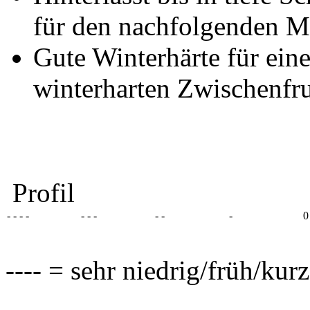
für den nachfolgenden 
Gute Winterhärte für ein
winterharten Zwischenf
Profil
- - - -
- - -
- -
-
0
---- = sehr niedrig/früh/kur