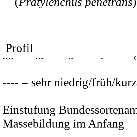
(
Pratylenchus penetrans
)
Profil
- - - -
- - -
- -
-
0
---- = sehr niedrig/früh/kur
Einstufung Bundessortenam
Massebildung im Anfang