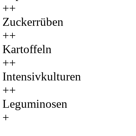
++
Zuckerrüben
++
Kartoffeln
++
Intensivkulturen
++
Leguminosen
+