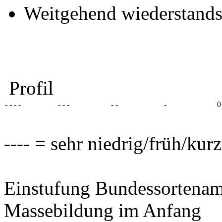
Weitgehend wiederstands
Profil
- - - -
- - -
- -
-
0
---- = sehr niedrig/früh/kur
Einstufung Bundessortenam
Massebildung im Anfang