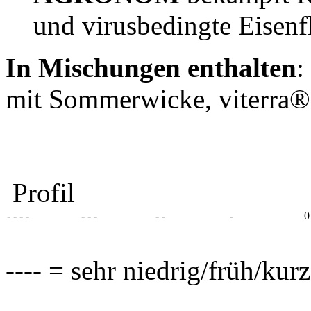
und virusbedingte Eisenf
In Mischungen enthalten
:
mit Sommerwicke, viterr
Profil
- - - -
- - -
- -
-
0
---- = sehr niedrig/früh/kur