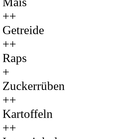
Mais
++
Getreide
++
Raps
+
Zuckerrüben
++
Kartoffeln
++