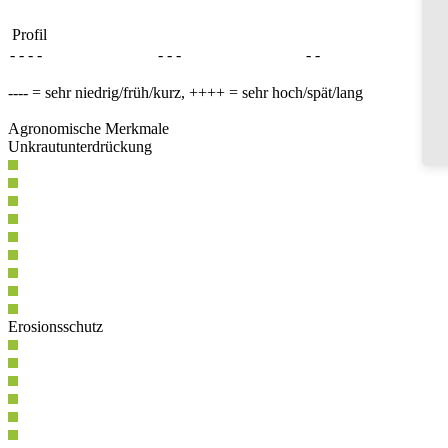
Profil
- - - -
- - -
- -
---- = sehr niedrig/früh/kurz, ++++ = sehr hoch/spät/lang
Agronomische Merkmale
Unkrautunterdrückung
Erosionsschutz