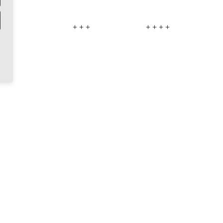
+ +
+ + +
+ + + +