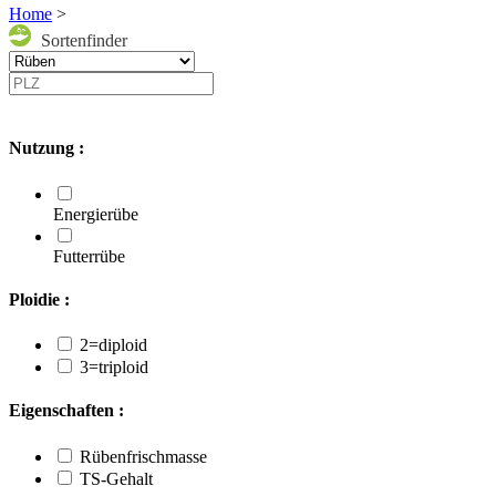
Home
>
Sortenfinder
Nutzung :
Energierübe
Futterrübe
Ploidie :
2=diploid
3=triploid
Eigenschaften :
Rübenfrischmasse
TS-Gehalt