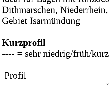
Dithmarschen, Niederrhein,
Gebiet Isarmündung
Kurzprofil
---- = sehr niedrig/früh/ku
Profil
- - - -
- - -
- -
-
0