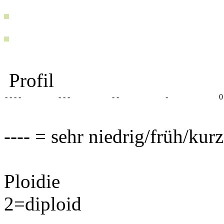
Profil
- - - -
- - -
- -
-
0
---- = sehr niedrig/früh/kur
Ploidie
2=diploid