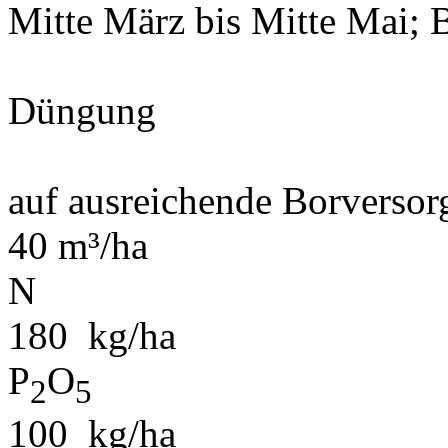
Mitte März bis Mitte Mai; 
Düngung
auf ausreichende Borversor
40 m³/ha
N
180 kg/ha
P
O
2
5
100 kg/ha