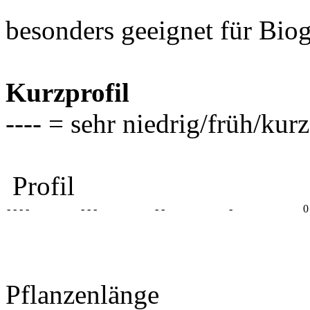
besonders geeignet für Bio
Kurzprofil
---- = sehr niedrig/früh/ku
Profil
- - - -
- - -
- -
-
0
Pflanzenlänge