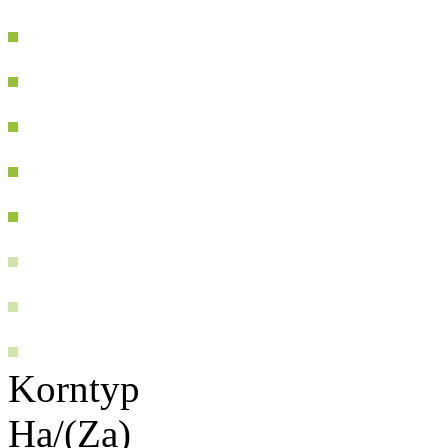
Korntyp
Ha/(Za)